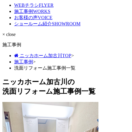
WEBチラシ
FLYER
施工事例
WORKS
お客様の声
VOICE
ショールーム紹介
SHOWROOM
× close
施工事例
ニッカホーム加古川TOP
>
施工事例
>
洗面リフォーム施工事例一覧
ニッカホーム加古川の
洗面リフォーム施工事例一覧