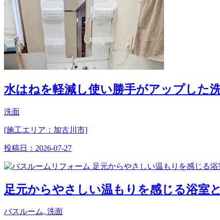
水はねを軽減し使い勝手がアップした
洗面
[施工エリア：加古川市]
投稿日：
2026-07-27
足元からやさしい温もりを感じる浴室
バスルーム, 洗面