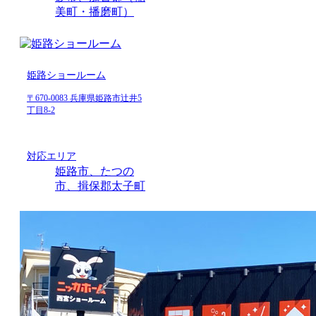
美町・播磨町）
姫路ショールーム
〒670-0083 兵庫県姫路市辻井5
丁目8-2
対応エリア
姫路市、たつの
市、揖保郡太子町