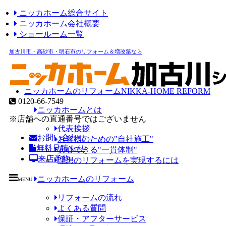
ニッカホーム総合サイト
ニッカホーム会社概要
ショールーム一覧
加古川市・高砂市・明石市のリフォーム＆増改築なら
ニッカホームのリフォーム
NIKKA-HOME REFORM
0120-66-7549
ニッカホームとは
※店舗への直通番号ではございません
代表挨拶
お問い合わせ
お客様のための"自社施工"
無料見積もり
安心できる"一貫体制"
来店予約
理想のリフォームを実現するには
ニッカホームのリフォーム
MENU
リフォームの流れ
よくある質問
保証・アフターサービス