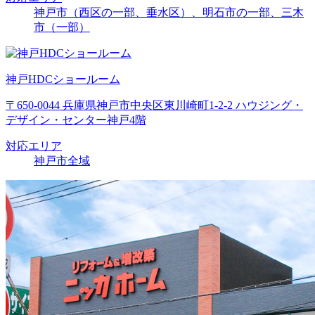
神戸市（西区の一部、垂水区）、明石市の一部、三木
市（一部）
神戸HDCショールーム
〒650-0044 兵庫県神戸市中央区東川崎町1-2-2 ハウジング・
デザイン・センター神戸4階
対応エリア
神戸市全域