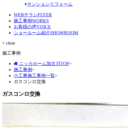
マンションリフォーム
WEBチラシ
FLYER
施工事例
WORKS
お客様の声
VOICE
ショールーム紹介
SHOWROOM
× close
施工事例
ニッカホーム加古川TOP
>
施工事例
>
小工事施工事例一覧
>
ガスコンロ交換
ガスコンロ交換