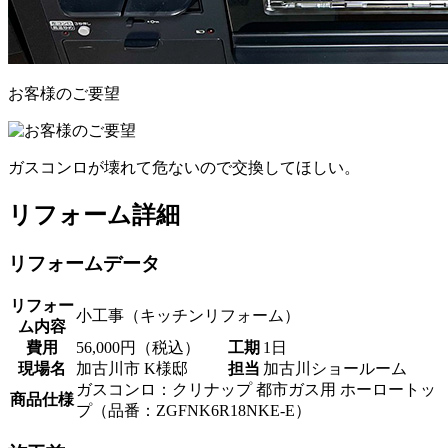
お客様のご要望
ガスコンロが壊れて危ないので交換してほしい。
リフォーム詳細
リフォームデータ
リフォー
小工事（キッチンリフォーム）
ム内容
費用
56,000円（税込）
工期
1日
現場名
加古川市 K様邸
担当
加古川ショールーム
ガスコンロ：クリナップ 都市ガス用 ホーロートッ
商品仕様
プ（品番：ZGFNK6R18NKE-E）